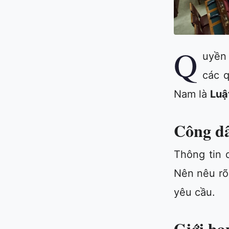
Q
uyền 
các q
Nam là
Luậ
Công dâ
Thông tin 
Nên nêu rõ 
yêu cầu.
Giới hạ