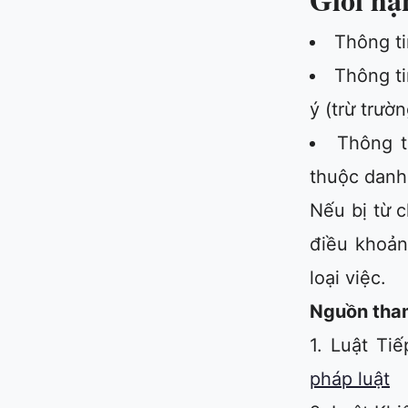
Thông ti
Thông ti
ý (trừ trườ
Thông t
thuộc danh
Nếu bị từ c
điều khoản
loại việc.
Nguồn tha
1. Luật Ti
pháp luật