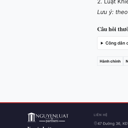
2. Luật Khi
Lưu ý: theo
Câu hỏi thư
Công dân c
Hành chính
N
LIÊN HỆ
47 Đường 36, KĐ