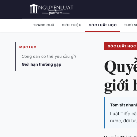
TRANG CHỦ
GIỚI THIỆU
GÓC LUẬT HỌC
THỜI S
GÓC LUẬT HỌC
MỤC LỤC
Quyề
Công dân có thể yêu cầu gì?
Giới hạn thường gặp
giới
Tóm tắt nhan
Luật Tiếp cậ
nước, đời tư