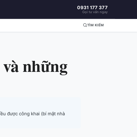
0931 177 377
Gọi tư vấn ngay
TÌM KIẾM
n và những
đều được công khai (bí mật nhà