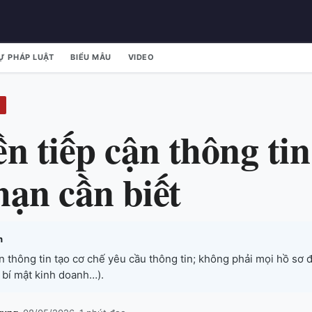
Ự PHÁP LUẬT
BIỂU MẪU
VIDEO
n tiếp cận thông ti
 hạn cần biết
h
n thông tin tạo cơ chế yêu cầu thông tin; không phải mọi hồ sơ 
, bí mật kinh doanh…).