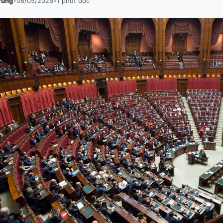
rung
•
08/05/2026
•
1 phút đọc