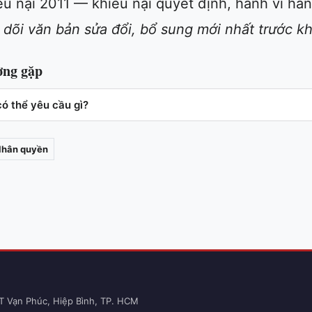
ếu nại 2011 — khiếu nại quyết định, hành vi hà
 dõi văn bản sửa đổi, bổ sung mới nhất trước k
ờng gặp
ó thể yêu cầu gì?
hân quyền
T Vạn Phúc, Hiệp Bình, TP. HCM