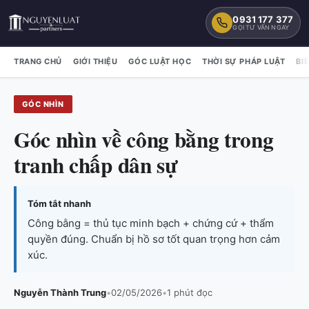
0931 177 377
GỌI TƯ VẤN NGAY
TRANG CHỦ
GIỚI THIỆU
GÓC LUẬT HỌC
THỜI SỰ PHÁP LUẬT
BI
GÓC NHÌN
Góc nhìn về công bằng trong
tranh chấp dân sự
Tóm tắt nhanh
Công bằng = thủ tục minh bạch + chứng cứ + thẩm
quyền đúng. Chuẩn bị hồ sơ tốt quan trọng hơn cảm
xúc.
Nguyễn Thành Trung
•
02/05/2026
•
1 phút đọc