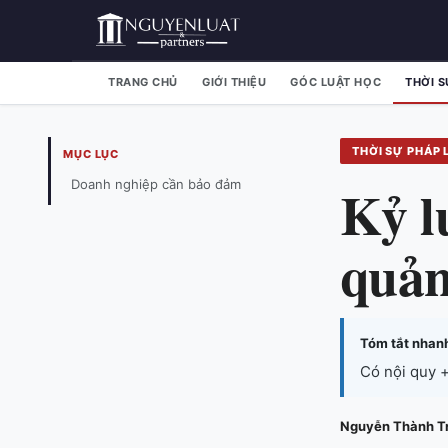
TRANG CHỦ
GIỚI THIỆU
GÓC LUẬT HỌC
THỜI S
THỜI SỰ PHÁP 
MỤC LỤC
Kỷ l
Doanh nghiệp cần bảo đảm
quản
Tóm tắt nhan
Có nội quy +
Nguyễn Thành T