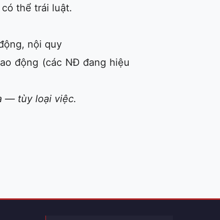
ó thể trái luật.
động, nội quy
 Lao động (các NĐ đang hiệu
 — tùy loại việc.