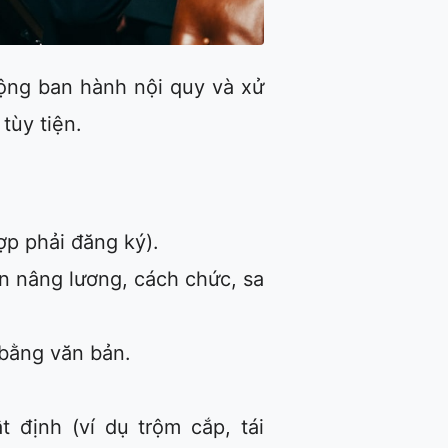
ộng ban hành nội quy và xử
tùy tiện.
ợp phải đăng ký).
ạn nâng lương, cách chức, sa
h bằng văn bản.
t định (ví dụ trộm cắp, tái