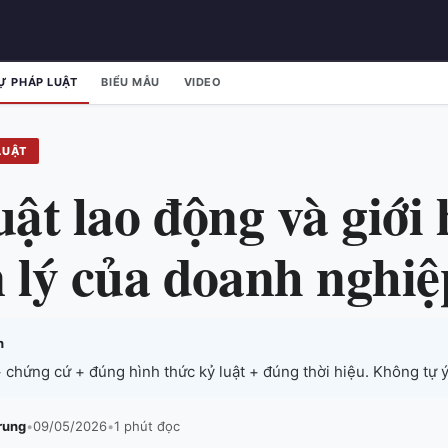
Ự PHÁP LUẬT
BIỂU MẪU
VIDEO
LUẬT
uật lao động và giới
 lý của doanh nghiệ
h
 chứng cứ + đúng hình thức kỷ luật + đúng thời hiệu. Không tự ý p
rung
•
09/05/2026
•
1 phút đọc