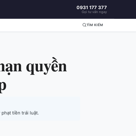
0931 177 377
Gọi tư vấn ngay
TÌM KIẾM
 hạn quyền
p
hạt tiền trái luật.