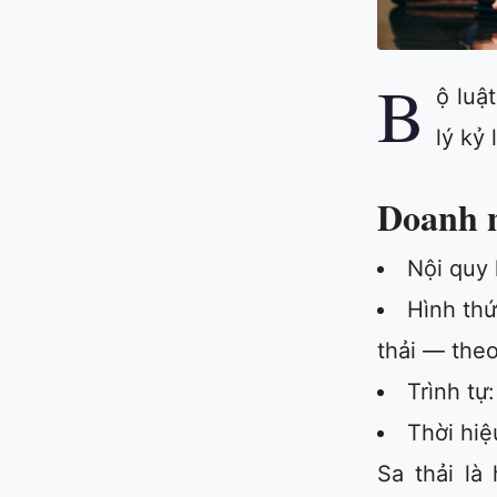
B
ộ luậ
lý kỷ 
Doanh 
Nội quy 
Hình thứ
thải — theo
Trình tự
Thời hiệu
Sa thải là