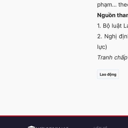
phạm… theo 
Nguồn tha
1. Bộ luật 
2. Nghị đị
lực)
Tranh chấp 
Lao động